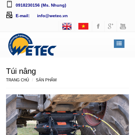
0918230156 (Ms. Nhung)
E-mail:
info@wetec.vn
Túi nâng
TRANG CHỦ
SẢN PHẨM