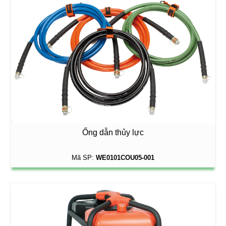
Ống dẫn thủy lực
Mã SP:
WE0101COU05-001