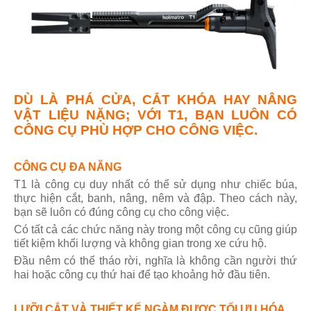
DÙ LÀ PHÁ CỬA, CẮT KHÓA HAY NÂNG
VẬT LIỆU NẶNG; VỚI T1, BẠN LUÔN CÓ
CÔNG CỤ PHÙ HỢP CHO CÔNG VIỆC.
CÔNG CỤ ĐA NĂNG
T1 là công cụ duy nhất có thể sử dụng như chiếc búa,
thực hiện cắt, banh, nâng, nêm và đập. Theo cách này,
bạn sẽ luôn có đúng công cụ cho công việc.
Có tất cả các chức năng này trong một công cụ cũng giúp
tiết kiệm khối lượng và không gian trong xe cứu hộ.
Đầu nêm có thể tháo rời, nghĩa là không cần người thứ
hai hoặc công cụ thứ hai để tạo khoảng hở đầu tiên.
LƯỠI CẮT VÀ THIẾT KẾ NGÀM ĐƯỢC TỐI ƯU HÓA