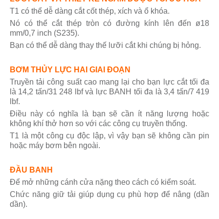
T1 có thể dễ dàng cắt cốt thép, xích và ổ khóa.
Nó có thể cắt thép tròn có đường kính lên đến ø18
mm/0,7 inch (S235).
Bạn có thể dễ dàng thay thế lưỡi cắt khi chúng bị hỏng.
BƠM THỦY LỰC HAI GIAI ĐOẠN
Truyền tải công suất cao mang lại cho bạn lực cắt tối đa
là 14,2 tấn/31 248 lbf và lực BANH tối đa là 3,4 tấn/7 419
lbf.
Điều này có nghĩa là bạn sẽ cần ít năng lượng hoặc
không khí thở hơn so với các công cụ truyền thống.
T1 là một công cụ độc lập, vì vậy bạn sẽ không cần pin
hoặc máy bơm bên ngoài.
ĐẦU BANH
Để mở những cánh cửa nặng theo cách có kiểm soát.
Chức năng giữ tải giúp dụng cụ phù hợp để nâng (dần
dần).