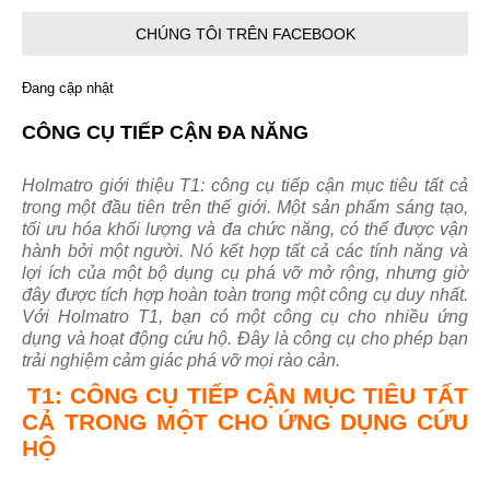
CHÚNG TÔI TRÊN FACEBOOK
Công cụ tiếp cận đa năng
6/18/2024
Đang cập nhật
Pentheon Thế hệ mới
CÔNG CỤ TIẾP CẬN ĐA NĂNG
6/18/2024
Holmatro giới thiệu T1: công cụ tiếp cận mục tiêu tất cả
TRIỂN LÃM TRANG THIẾT BỊ NGHIỆP VỤ NĂM
trong một đầu tiên trên thế giới. Một sản phẩm sáng tạo,
2021
tối ưu hóa khối lượng và đa chức năng, có thể được vận
3/16/2022
hành bởi một người. Nó kết hợp tất cả các tính năng và
lợi ích của một bộ dụng cụ phá vỡ mở rộng, nhưng giờ
BẢO ĐẢM DỊCH VỤ SAU BÁN HÀNG
đây được tích hợp hoàn toàn trong một công cụ duy nhất.
3/16/2022
Với Holmatro T1, bạn có một công cụ cho nhiều ứng
dụng và hoạt động cứu hộ. Đây là công cụ cho phép bạn
trải nghiệm cảm giác phá vỡ mọi rào cản.
GIỚI THIỆU SẢN PHẨM TIÊN TIẾN PHỤC VỤ
CÔNG TÁC PCCC VÀ CNCH
T1: CÔNG CỤ TIẾP CẬN MỤC TIÊU TẤT
3/16/2022
CẢ TRONG MỘT CHO ỨNG DỤNG CỨU
HỘ