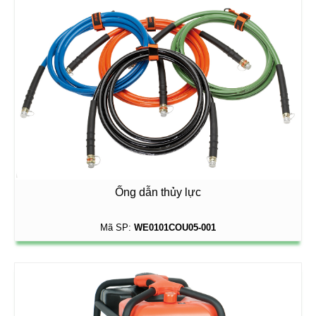
Ống dẫn thủy lực
Mã SP:
WE0101COU05-001