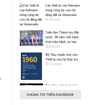
Các thiết bị của Holmatro
trong công tác cứu hộ
động đất tại Venezuela
7/3/2026
Triển lãm Thành tựu Đất
nước: 80 năm một hành
trình kiêu hãnh, tự hào
9/4/2025
Bộ Tiêu chuẩn mới cho
Thiết bị cứu hộ thủy lực
7/12/2024
n
Bộ chống sập hoàn toàn
mới
CHÚNG TÔI TRÊN FACEBOOK
6/18/2024
Công cụ tiếp cận đa năng