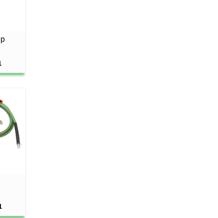
ợp
1
1