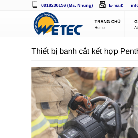
0918230156 (Ms. Nhung)
E-mail:
in
TRANG CHỦ
G
Home
A
Thiết bị banh cắt kết hợp Pen