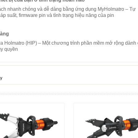
cách nhanh chóng và dễ dàng bằng ứng dụng MyHolmatro – Tự
áp suất, firmware pin và tình trạng hiệu năng của pin
 dàng
m tra Holmatro (HIP) – Một chương trình phần mềm mở rộng dành
 ủy quyền
ây