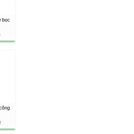
ệ bọc
3
 công
2