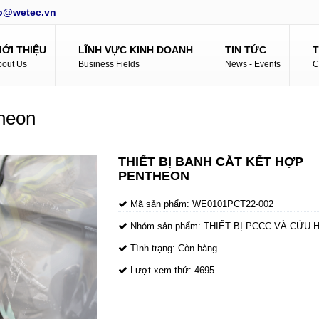
fo@wetec.vn
IỚI THIỆU
LĨNH VỰC KINH DOANH
TIN TỨC
bout Us
Business Fields
News - Events
C
theon
THIẾT BỊ BANH CẮT KẾT HỢP
PENTHEON
Mã sản phẩm:
WE0101PCT22-002
Nhóm sản phẩm:
THIẾT BỊ PCCC VÀ CỨU 
Tình trạng:
Còn hàng.
Lượt xem thứ:
4695