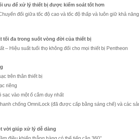
ối ưu để xử lý thiết bị được kiểm soát tốt hơn
 Chuyển đổi giữa tốc độ cao và tốc độ thấp và luôn giữ khả năng
tối đa trong suốt vòng đời của thiết bị
ất – Hiệu suất tuổi thọ không đổi cho mọi thiết bị Pentheon
ng
ạc trên thân thiết bị
sạc riêng
 bộ sạc vào một ổ cắm duy nhất
ư thanh chống OmniLock (đã được cấp bằng sáng chế) và các sả
t vời giúp xử lý dễ dàng
cầm điều khiển thẳng hàng có thể tiếp cận 360°