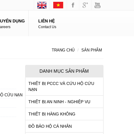
TUYỂN DỤNG
LIÊN HỆ
areers
Contact Us
TRANG CHỦ
SẢN PHẨM
DANH MỤC SẢN PHẨM
THIẾT BỊ PCCC VÀ CỨU HỘ CỨU
NẠN
HỘ CỨU NẠN
THIẾT BỊ AN NINH - NGHIỆP VỤ
THIẾT BỊ HÀNG KHÔNG
ĐỒ BẢO HỘ CÁ NHÂN