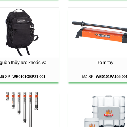
guồn thủy lực khoác vai
Bơm tay
Mã SP:
WE0101GBP21-001
Mã SP:
WE0101PA105-00