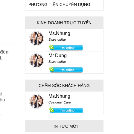
PHƯƠNG TIỆN CHUYÊN DỤNG
KINH DOANH TRỰC TUYẾN
Ms.Nhung
Sales online
 đến
Mr Dung
t.
Sales online
CHĂM SÓC KHÁCH HÀNG
​​
Ms.Nhung
cho
Customer Care
ộ
TIN TỨC MỚI