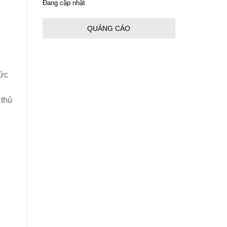
Đang cập nhật
6/18/2024
QUẢNG CÁO
Pentheon Thế hệ mới
6/18/2024
TRIỂN LÃM TRANG
mức
THIẾT BỊ NGHIỆP VỤ
NĂM 2021
3/16/2022
 thủ
BẢO ĐẢM DỊCH VỤ SAU
BÁN HÀNG
3/16/2022
GIỚI THIỆU SẢN PHẨM
TIÊN TIẾN PHỤC VỤ
CÔNG TÁC PCCC VÀ
CNCH
3/16/2022